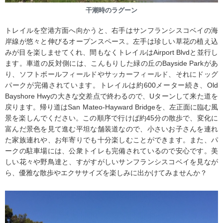
干潮時のラグーン
トレイルを空港方面へ向かうと、右手はサンフランシスコベイの海
岸線が悠々と伸びるオープンスペース。左手は珍しい草花の植え込
みが目を楽しませてくれ、間もなくトレイルはAirport Blvdと並行し
ます。車道の反対側には、こんもりした緑の丘のBayside Parkがあ
り、ソフトボールフィールドやサッカーフィールド、それにドッグ
パークが完備されています。トレイルは約600メーター続き、Old
Bayshore Hwyの大きな交差点で終わるので、Uターンして来た道を
戻ります。帰り道はSan Mateo-Hayward Bridgeを、左正面に臨む風
景を楽しんでください。この順序で行けば約45分の散歩で、変化に
富んだ景色を見て進む平坦な舗装道なので、小さいお子さんを連れ
た家族連れや、お年寄りでも十分楽しむことができます。また、パ
ークの駐車場には、公衆トイレも完備されているので安心です。美
しい花々や野鳥達と、すがすがしいサンフランシスコベイを見なが
ら、優雅な散歩やエクササイズを楽しみに出かけてみませんか？