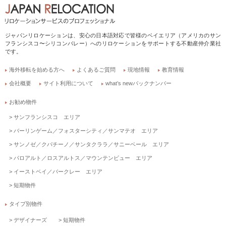
ジャパンリロケーションは、安心の日本語対応で皆様のベイエリア（アメリカのサン
フランシスコ〜シリコンバレー）へのリロケーションをサポートする不動産仲介業社
です。
海外移転を始める方へ
よくあるご質問
現地情報
教育情報
会社概要
サイト利用について
what’s newバックナンバー
お勧め物件
サンフランシスコ エリア
バーリンゲーム／フォスターシティ／サンマテオ エリア
サンノゼ／クパチーノ／サンタクララ／サニーベール エリア
パロアルト／ロスアルトス／マウンテンビュー エリア
イーストベイ／バークレー エリア
短期物件
タイプ別物件
デザイナーズ
短期物件