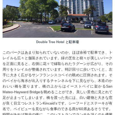
Double Tree Hotel と駐車場
このパークはあまり知られていないのか、ほぼ余裕で駐車でき、ト
レイルも広々と舗装されています。緑の芝生と樹々が美しいパーク
を正面に見ると、右側に花々で縁取られたラグーンが広がり、その
周りをトレイルが整備されています。時計回りに歩いていくと、左
手に大きく広がるサンフランシスコベイの眺めに圧倒されます。そ
のベイから海水が出入りするチャンネルを下に見ながら、木造のか
わいい橋を渡ります。橋の上からはイーストベイに架かるSan
Mateo-Hayward Bridgeを眺めることができ、美しい景色に見とれて
足が止まってしまいます。橋を渡った先には、白い建物と大きな窓
が良く目立つレストランKincaid’sです。シーフードとステーキが有
名で、ベイビューを見ながら食事のできる席が60席あるそうです。
時間があれば散歩の後に、このレストランでランチを頂くのも優雅