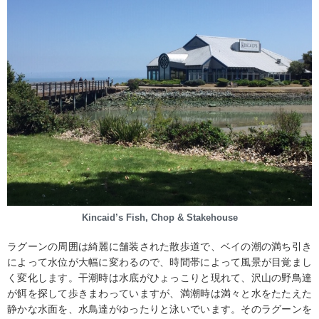
Kincaid’s Fish, Chop & Stakehouse
ラグーンの周囲は綺麗に舗装された散歩道で、ベイの潮の満ち引き
によって水位が大幅に変わるので、時間帯によって風景が目覚まし
く変化します。干潮時は水底がひょっこりと現れて、沢山の野鳥達
が餌を探して歩きまわっていますが、満潮時は満々と水をたたえた
静かな水面を、水鳥達がゆったりと泳いでいます。そのラグーンを