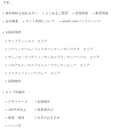
です。
海外移転を始める方へ
よくあるご質問
現地情報
教育情報
会社概要
サイト利用について
what’s newバックナンバー
お勧め物件
サンフランシスコ エリア
バーリンゲーム／フォスターシティ／サンマテオ エリア
サンノゼ／クパチーノ／サンタクララ／サニーベール エリア
パロアルト／ロスアルトス／マウンテンビュー エリア
イーストベイ／バークレー エリア
短期物件
タイプ別物件
デザイナーズ
短期物件
180平米以上
単身者向け
新築・築浅
今月のおすすめ
ペット可