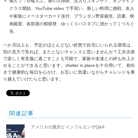
個人で；日曜大工、春の大掃除、念入りスキンケア、オンライン
クラス開始、YouTube video で手習い、新しい料理に挑戦、友人
や家族にイースターカード送付、プランタン野菜栽培、読書、映
画鑑賞、各部屋の模様替、ゆっくりバスタブに浸かってくつろぐ
等。
一か月以上も、予定がほとんどない状態で自宅にいられる環境は、
別の見方で見れば、またとないチャンスと思いませんか？工夫次第
で楽しく有意義に過ごすことも可能で、家族や友達との絆も向上さ
せることができると思います。shelter in placeを十分用いて、前向
きで健康的な毎日を心がけ、お互いに気遣いながらチャレンジを乗
り越えていけたらと思います。
関連記事
アメリカの風邪とインフルエンザQ&A