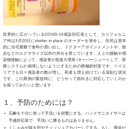
世界的に広がっているCOVID-19感染対応策として、カリフォルニ
ア州は3月20日にshelter in place のオーダーを発令し、住民は基本
的に自宅避難で食料の買い出し、ドクターアポイントメントや、散
歩などのエクササイズ以外の外出を禁じています。人との接触や感
染物接触によって、感染者が急速大増加 /オーバーシュートして、医
療システムが崩壊しないようにするための積極的対策です。ベイエ
リアでも日々感染者の数が増し、死者も増え続けている深刻な状況
です。この異例の緊急時に、どうやって前向きに対応していくのか
を探ってみたいと思います。
１、予防のためには？
石鹸を十分に使って手洗いを頻繁にする。ハンドサニタイザーは
予備対応策で、手洗いに勝るものはありません。
くしゃみや咳を肘やティッシュでカバーしてする。もし、飛沫が