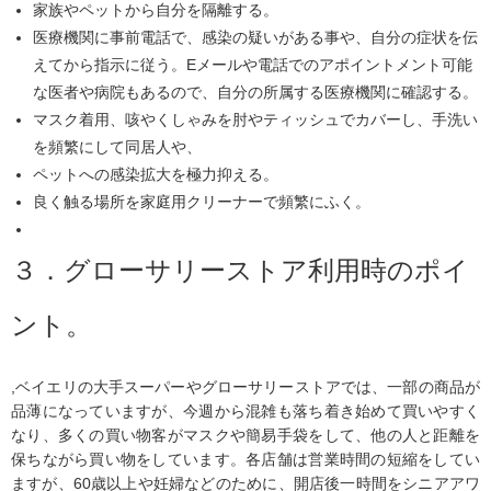
家族やペットから自分を隔離する。
医療機関に事前電話で、感染の疑いがある事や、自分の症状を伝
えてから指示に従う。Eメールや電話でのアポイントメント可能
な医者や病院もあるので、自分の所属する医療機関に確認する。
マスク着用、咳やくしゃみを肘やティッシュでカバーし、手洗い
を頻繁にして同居人や、
ペットへの感染拡大を極力抑える。
良く触る場所を家庭用クリーナーで頻繁にふく。
３．グローサリーストア利用時のポイ
ント。
,ベイエリの大手スーパーやグローサリーストアでは、一部の商品が
品薄になっていますが、今週から混雑も落ち着き始めて買いやすく
なり、多くの買い物客がマスクや簡易手袋をして、他の人と距離を
保ちながら買い物をしています。各店舗は営業時間の短縮をしてい
ますが、60歳以上や妊婦などのために、開店後一時間をシニアアワ