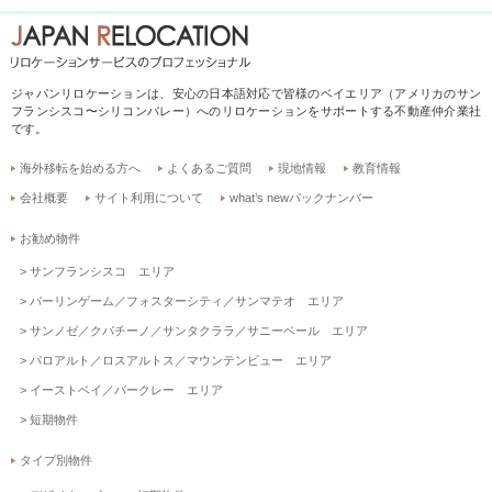
ジャパンリロケーションは、安心の日本語対応で皆様のベイエリア（アメリカのサン
フランシスコ〜シリコンバレー）へのリロケーションをサポートする不動産仲介業社
です。
海外移転を始める方へ
よくあるご質問
現地情報
教育情報
会社概要
サイト利用について
what’s newバックナンバー
お勧め物件
サンフランシスコ エリア
バーリンゲーム／フォスターシティ／サンマテオ エリア
サンノゼ／クパチーノ／サンタクララ／サニーベール エリア
パロアルト／ロスアルトス／マウンテンビュー エリア
イーストベイ／バークレー エリア
短期物件
タイプ別物件