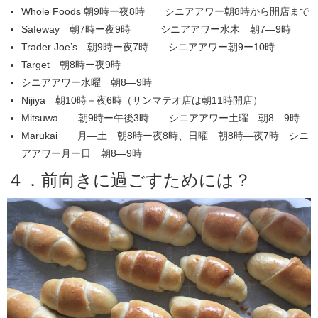
Whole Foods 朝9時ー夜8時 シニアアワー朝8時から開店まで
Safeway 朝7時ー夜9時 シニアアワー水木 朝7―9時
Trader Joe’s 朝9時ー夜7時 シニアアワー朝9ー10時
Target 朝8時ー夜9時
シニアアワー水曜 朝8―9時
Nijiya 朝10時－夜6時（サンマテオ店は朝11時開店）
Mitsuwa 朝9時ー午後3時 シニアアワー土曜 朝8―9時
Marukai 月―土 朝8時ー夜8時、日曜 朝8時―夜7時 シニ
アアワー月ー日 朝8―9時
４．前向きに過ごすためには？