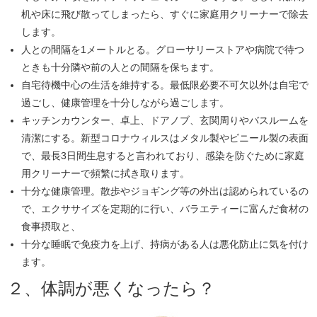
机や床に飛び散ってしまったら、すぐに家庭用クリーナーで除去
します。
人との間隔を1メートルとる。グローサリーストアや病院で待つ
ときも十分隣や前の人との間隔を保ちます。
自宅待機中心の生活を維持する。最低限必要不可欠以外は自宅で
過ごし、健康管理を十分しながら過ごします。
キッチンカウンター、卓上、ドアノブ、玄関周りやバスルームを
清潔にする。新型コロナウィルスはメタル製やビニール製の表面
で、最長3日間生息すると言われており、感染を防ぐために家庭
用クリーナーで頻繁に拭き取ります。
十分な健康管理。散歩やジョギング等の外出は認められているの
で、エクササイズを定期的に行い、バラエティーに富んだ食材の
食事摂取と、
十分な睡眠で免疫力を上げ、持病がある人は悪化防止に気を付け
ます。
２、体調が悪くなったら？