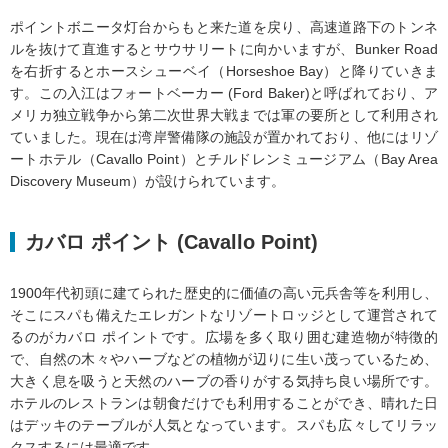
ポイントボニータ灯台からもと来た道を戻り、高速道路下のトンネ
ルを抜けて直進するとサウサリートに向かいますが、Bunker Road
を右折するとホースシューベイ（Horseshoe Bay）と降りていきま
す。この入江はフォートベーカー (Ford Baker)と呼ばれており、ア
メリカ独立戦争から第二次世界大戦までは軍の要所として利用され
ていました。現在は湾岸警備隊の施設が置かれており、他にはリゾ
ートホテル（Cavallo Point）とチルドレンミュージアム（Bay Area
Discovery Museum）が設けられています。
カバロ ポイント (Cavallo Point)
1900年代初頭に建てられた歴史的に価値の高い元兵舎等を利用し、
そこにスパも備えたエレガントなリゾートロッジとして運営されて
るのがカバロ ポイントです。広場を多く取り囲む建造物が特徴的
で、自然の木々やハーブなどの植物が辺りに生い茂っているため、
大きく息を吸うと天然のハーブの香りがする気持ち良い場所です。
ホテルのレストランは朝食だけでも利用することができ、晴れた日
はデッキのテーブルが人気となっています。スパも広々してリラッ
クスするには最適です。