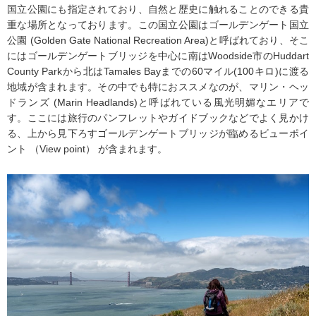
国立公園にも指定されており、自然と歴史に触れることのできる貴
重な場所となっております。この国立公園はゴールデンゲート国立
公園 (Golden Gate National Recreation Area)と呼ばれており、そこ
にはゴールデンゲートブリッジを中心に南はWoodside市のHuddart
County Parkから北はTamales Bayまでの60マイル(100キロ)に渡る
地域が含まれます。その中でも特におススメなのが、マリン・ヘッ
ドランズ (Marin Headlands)と呼ばれている風光明媚なエリアで
す。ここには旅行のパンフレットやガイドブックなどでよく見かけ
る、上から見下ろすゴールデンゲートブリッジが臨めるビューポイ
ント （View point） が含まれます。