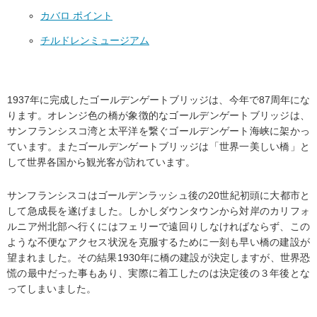
カバロ ポイント
チルドレンミュージアム
1937年に完成したゴールデンゲートブリッジは、今年で87周年にな
ります。オレンジ色の橋が象徴的なゴールデンゲートブリッジは、
サンフランシスコ湾と太平洋を繋ぐゴールデンゲート海峡に架かっ
ています。またゴールデンゲートブリッジは「世界一美しい橋」と
して世界各国から観光客が訪れています。
サンフランシスコはゴールデンラッシュ後の20世紀初頭に大都市と
して急成長を遂げました。しかしダウンタウンから対岸のカリフォ
ルニア州北部へ行くにはフェリーで遠回りしなければならず、この
ような不便なアクセス状況を克服するために一刻も早い橋の建設が
望まれました。その結果1930年に橋の建設が決定しますが、世界恐
慌の最中だった事もあり、実際に着工したのは決定後の３年後とな
ってしまいました。