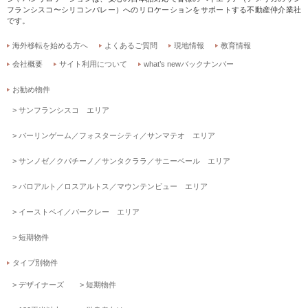
フランシスコ〜シリコンバレー）へのリロケーションをサポートする不動産仲介業社
です。
海外移転を始める方へ
よくあるご質問
現地情報
教育情報
会社概要
サイト利用について
what’s newバックナンバー
お勧め物件
サンフランシスコ エリア
バーリンゲーム／フォスターシティ／サンマテオ エリア
サンノゼ／クパチーノ／サンタクララ／サニーベール エリア
パロアルト／ロスアルトス／マウンテンビュー エリア
イーストベイ／バークレー エリア
短期物件
タイプ別物件
デザイナーズ
短期物件