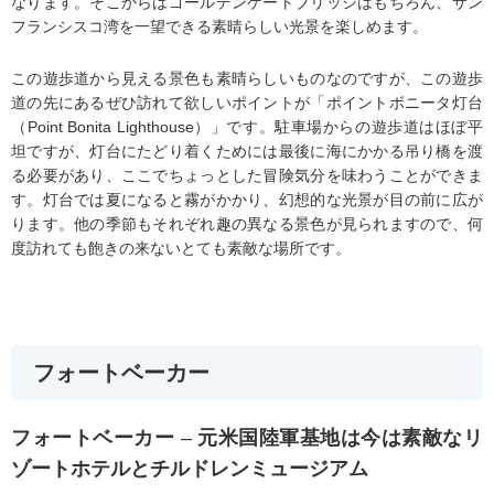
なります。そこからはゴールデンゲートブリッジはもちろん、サン
フランシスコ湾を一望できる素晴らしい光景を楽しめます。
この遊歩道から見える景色も素晴らしいものなのですが、この遊歩
道の先にあるぜひ訪れて欲しいポイントが「ポイントボニータ灯台
（Point Bonita Lighthouse）」です。駐車場からの遊歩道はほぼ平
坦ですが、灯台にたどり着くためには最後に海にかかる吊り橋を渡
る必要があり、ここでちょっとした冒険気分を味わうことができま
す。灯台では夏になると霧がかかり、幻想的な光景が目の前に広が
ります。他の季節もそれぞれ趣の異なる景色が見られますので、何
度訪れても飽きの来ないとても素敵な場所です。
フォートベーカー
フォートベーカー
–
元米国陸軍基地は今は素敵なリ
ゾートホテルとチルドレンミュージアム