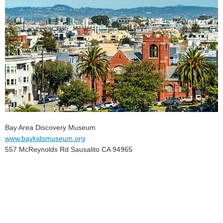
Bay Area Discovery Museum
www.baykidsmuseum.org
557 McReynolds Rd Sausalito CA 94965