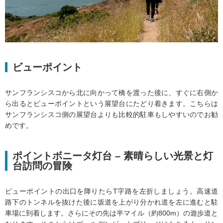
ビューポイント
サンフランシスコから北に向かって橋を渡った後に、すぐに右側か
ら出るとビューポイントという展望台にたどり着きます。こちらは
サンフランシスコ側の展望台よりも比較的駐車もしやすいのでお勧
めです。
ポイントボニータ灯台 – 素晴らしい光景と灯
台訪問の冒険
ビューポイントの出口を降りたらT字路を左折しましょう。高速道
路下のトンネルを抜けた後に坂道を上がり分かれ道を左に進むと駐
車場に到着します。さらにその先は半マイル（約800m）の遊歩道と