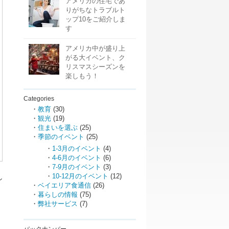
アメリカの住宅であ
りがちなトラブルト
ップ10をご紹介しま
す
アメリカ中が盛り上
がる大イベント、ク
リスマスシーズンを
楽しもう！
Categories
教育
(30)
観光
(19)
住まいを選ぶ
(25)
季節のイベント
(25)
1-3月のイベント
(4)
4-6月のイベント
(6)
7-9月のイベント
(3)
10-12月のイベント
(12)
し
ベイエリア食通信
(26)
暮らしの情報
(75)
弊社サービス
(7)