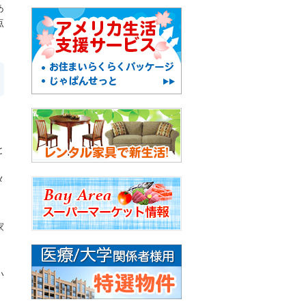
あ
点
と
。
メ
家
い