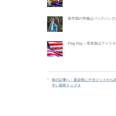
新学期の準備はバックパック
Flag Day – 星条旗はアメリ
前の記事へ：退去時にデポジットから
すい箇所トップ３