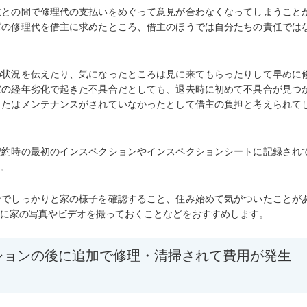
主との間で修理代の支払いをめぐって意見が合わなくなってしまうこと
ズの修理代を借主に求めたところ、借主のほうでは自分たちの責任では
の状況を伝えたり、気になったところは見に来てもらったりして早めに
家の経年劣化で起きた不具合だとしても、退去時に初めて不具合が見つ
またはメンテナンスがされていなかったとして借主の負担と考えられて
契約時の最初のインスペクションやインスペクションシートに記録され
。
ンでしっかりと家の様子を確認すること、住み始めて気がついたことが
に家の写真やビデオを撮っておくことなどをおすすめします。
クションの後に追加で修理・清掃されて費用が発生