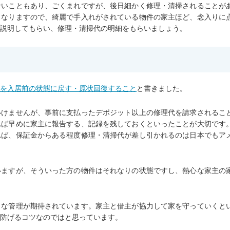
ないこともあり、ごくまれですが、後日細かく修理・清掃されることが
となりますので、綺麗で手入れがされている物件の家主ほど、念入りに
説明してもらい、修理・清掃代の明細をもらいましょう。
を入居前の状態に戻す・原状回復すること
と書きました。
いけませんが、事前に支払ったデポジット以上の修理代を請求されるこ
れば早めに家主に報告する、記録を残しておくといったことが大切です
れば、保証金からある程度修理・清掃代が差し引かれるのは日本でもア
いますが、そういった方の物件はそれなりの状態ですし、熱心な家主の
うな管理が期待されています。家主と借主が協力して家を守っていくと
防げるコツなのではと思っています。