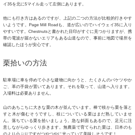
イ35を北に5マイル走って左側にあります。
他にも行き方はあるのですが、上記の二つの方法が比較的行きやす
いようです。Page Mill Roadも、道が広いのでハイウェイ35に入り
やすいです。Chestnutsと書かれた目印がすぐに見つかりますが、携
帯の電波が届かないエリアもある山道なので、事前に地図で場所を
確認したほうが安心です。
栗拾いの方法
駐車場に車を停めて小さな建物に向かうと、たくさんのバケツやか
ご、革の手袋が置いてあります。それを取って、山道へ入ります。
入場料は必要ありません。
山のあちこちに大きな栗の木が並んでいます。棒で枝から栗を落と
すと木が傷むそうですし、枝についている栗はまだ熟していませ
ん。落ちている栗を拾いましょう。急な斜面もあるので、足元に注
意しながらゆっくり歩きます。無農薬で育てられた栗は、日本のも
のより小ぶりですがつやつやに光っていて美味しそうです！