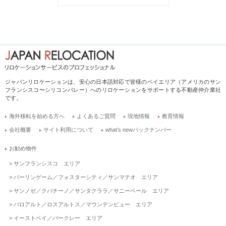
ジャパンリロケーションは、安心の日本語対応で皆様のベイエリア（アメリカのサン
フランシスコ〜シリコンバレー）へのリロケーションをサポートする不動産仲介業社
です。
海外移転を始める方へ
よくあるご質問
現地情報
教育情報
会社概要
サイト利用について
what’s newバックナンバー
お勧め物件
サンフランシスコ エリア
バーリンゲーム／フォスターシティ／サンマテオ エリア
サンノゼ／クパチーノ／サンタクララ／サニーベール エリア
パロアルト／ロスアルトス／マウンテンビュー エリア
イーストベイ／バークレー エリア