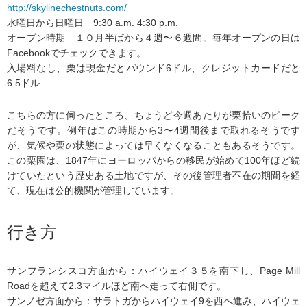
http://skylinechestnuts.com/
水曜日から日曜日 9:30 a.m. 4:30 p.m.
オープン時期 １０月半ばから４週〜６週間。毎年オープンの日は
Facebookでチェックできます。
入場料なし、栗は現金だとパウンド6ドル、クレジットカードだと
6.5ドル
こちらの方に伺ったところ、ちょうど今週あたりが栗拾いのピーク
だそうです。例年はこの時期から3〜4週間後まで取れるそうです
が、気候や栗の状態によっては早くなくなることもあるそうです。
この栗園は、1847年にヨーロッパからの移民が始めて100年ほど続
けていたという歴史ある土地ですが、その後管理者不在の期間を経
て、現在は公的機関が管理しています。
行き方
サンフランシスコ方面から：ハイウェイ３５を南下し、Page Mill
Roadを超えて2.3マイルほど南へ走って右側です。
サンノゼ方面から：サラトガからハイウェイ9を西へ進み、ハイウェ