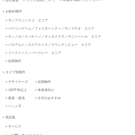
お勧め物件
サンフランシスコ エリア
バーリンゲーム／フォスターシティ／サンマテオ エリア
サンノゼ／クパチーノ／サンタクララ／サニーベール エリア
パロアルト／ロスアルトス／マウンテンビュー エリア
イーストベイ／バークレー エリア
短期物件
タイプ別物件
デザイナーズ
短期物件
180平米以上
単身者向け
新築・築浅
今月のおすすめ
ペット可
英語版
サービス