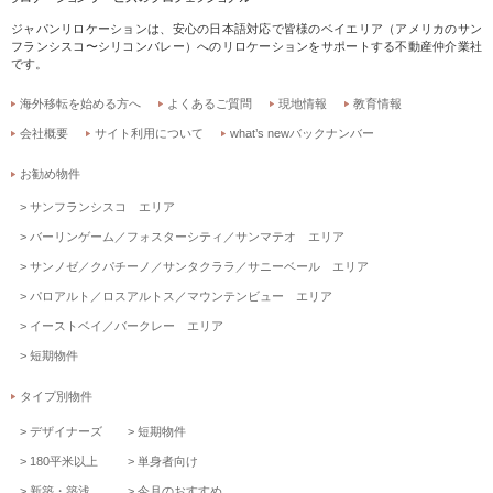
ジャパンリロケーションは、安心の日本語対応で皆様のベイエリア（アメリカのサン
フランシスコ〜シリコンバレー）へのリロケーションをサポートする不動産仲介業社
です。
海外移転を始める方へ
よくあるご質問
現地情報
教育情報
会社概要
サイト利用について
what’s newバックナンバー
お勧め物件
サンフランシスコ エリア
バーリンゲーム／フォスターシティ／サンマテオ エリア
サンノゼ／クパチーノ／サンタクララ／サニーベール エリア
パロアルト／ロスアルトス／マウンテンビュー エリア
イーストベイ／バークレー エリア
短期物件
タイプ別物件
デザイナーズ
短期物件
180平米以上
単身者向け
新築・築浅
今月のおすすめ