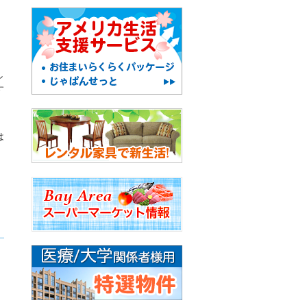
し
す
は