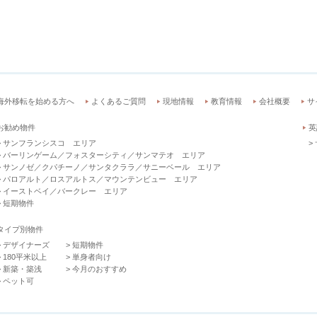
海外移転を始める方へ
よくあるご質問
現地情報
教育情報
会社概要
サ
お勧め物件
英
サンフランシスコ エリア
バーリンゲーム／フォスターシティ／サンマテオ エリア
サンノゼ／クパチーノ／サンタクララ／サニーベール エリア
パロアルト／ロスアルトス／マウンテンビュー エリア
イーストベイ／バークレー エリア
短期物件
タイプ別物件
デザイナーズ
短期物件
180平米以上
単身者向け
新築・築浅
今月のおすすめ
ペット可