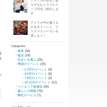
アメリカの住宅であ
りがちなトラブルト
ップ10をご紹介しま
す
アメリカ中が盛り上
がる大イベント、ク
リスマスシーズンを
楽しもう！
Categories
教育
(30)
謡
観光
(19)
誰
住まいを選ぶ
(25)
季節のイベント
(25)
1-3月のイベント
(4)
4-6月のイベント
(6)
が
7-9月のイベント
(3)
10-12月のイベント
(12)
ベイエリア食通信
(26)
暮らしの情報
(75)
弊社サービス
(7)