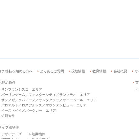
海外移転を始める方へ
よくあるご質問
現地情報
教育情報
会社概要
サ
お勧め物件
英
サンフランシスコ エリア
バーリンゲーム／フォスターシティ／サンマテオ エリア
サンノゼ／クパチーノ／サンタクララ／サニーベール エリア
パロアルト／ロスアルトス／マウンテンビュー エリア
イーストベイ／バークレー エリア
短期物件
タイプ別物件
デザイナーズ
短期物件