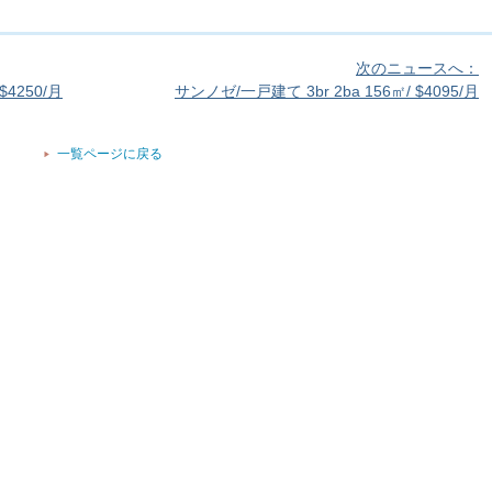
次のニュースへ：
$4250/月
サンノゼ/一戸建て 3br 2ba 156㎡/ $4095/月
一覧ページに戻る