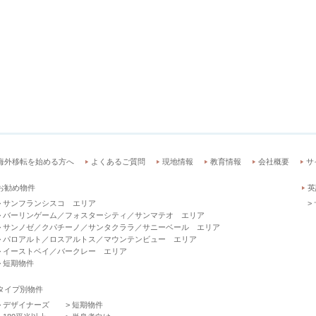
海外移転を始める方へ
よくあるご質問
現地情報
教育情報
会社概要
サ
お勧め物件
英
サンフランシスコ エリア
バーリンゲーム／フォスターシティ／サンマテオ エリア
サンノゼ／クパチーノ／サンタクララ／サニーベール エリア
パロアルト／ロスアルトス／マウンテンビュー エリア
イーストベイ／バークレー エリア
短期物件
タイプ別物件
デザイナーズ
短期物件