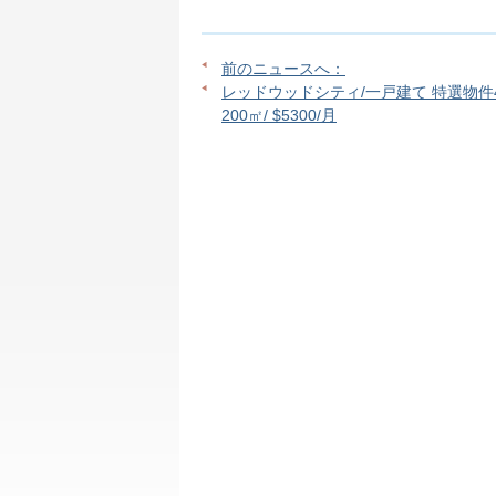
前のニュースへ：
レッドウッドシティ/一戸建て 特選物件4b
200㎡/ $5300/月