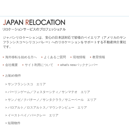
ジャパンリロケーションは、安心の日本語対応で皆様のベイエリア（アメリカのサン
フランシスコ〜シリコンバレー）へのリロケーションをサポートする不動産仲介業社
です。
海外移転を始める方へ
よくあるご質問
現地情報
教育情報
会社概要
サイト利用について
what’s newバックナンバー
お勧め物件
サンフランシスコ エリア
バーリンゲーム／フォスターシティ／サンマテオ エリア
サンノゼ／クパチーノ／サンタクララ／サニーベール エリア
パロアルト／ロスアルトス／マウンテンビュー エリア
イーストベイ／バークレー エリア
短期物件